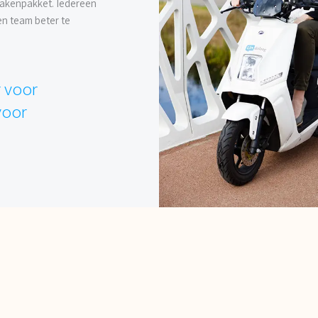
 takenpakket. Iedereen
en team beter te
 voor
voor
Persoonlijk