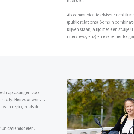
heel snel
.
Als communicatieadviseur richt ik 
(public relations). Soms in combin
blijven staan, altijd met een stukje
interviews,
enz
) en evenementorgan
tech
oplossingen voor
art
city
.
Hiervoor werk ik
hoven regio, zoals de
municatiemiddelen,