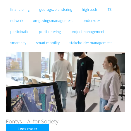
financiering
gedragsverandering
high tech
ITS
netwerk
omgevingsmanagement
onderzoek
participatie
positionering
projectmanagement
smart city
smart mobility
stakeholder management
Fontys – AI for Society
Lees meer