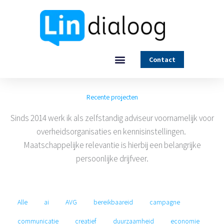
Ga
naar
de
inhoud
Contact
Recente projecten
Sinds 2014 werk ik als zelfstandig adviseur voornamelijk voor
overheidsorganisaties en kennisinstellingen.
Maatschappelijke relevantie is hierbij een belangrijke
persoonlijke drijfveer.
Alle
ai
AVG
bereikbaareid
campagne
communicatie
creatief
duurzaamheid
economie