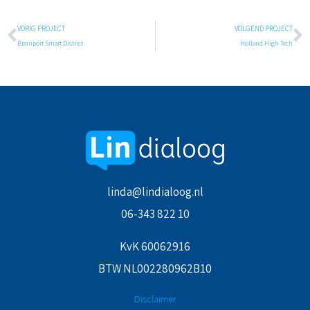
Vorige
V
VORIG PROJECT
VOLGEND PROJECT
Brainport Smart District
Holland High Tech
linda@lindialoog.nl
06-343 822 10
KvK 60062916
BTW NL002280962B10
Disclaimer